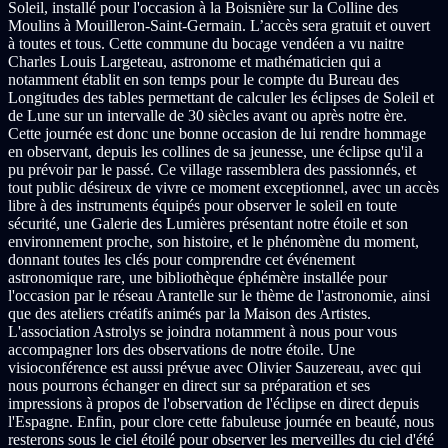
Soleil, installé pour l'occasion à la Boisnière sur la Colline des
Moulins à Mouilleron-Saint-Germain. L’accès sera gratuit et ouvert
à toutes et tous. Cette commune du bocage vendéen a vu naitre
Charles Louis Largeteau, astronome et mathématicien qui a
notamment établit en son temps pour le compte du Bureau des
Longitudes des tables permettant de calculer les éclipses de Soleil et
de Lune sur un intervalle de 30 siècles avant ou après notre ère.
Cette journée est donc une bonne occasion de lui rendre hommage
en observant, depuis les collines de sa jeunesse, une éclipse qu'il a
pu prévoir par le passé. Ce village rassemblera des passionnés, et
tout public désireux de vivre ce moment exceptionnel, avec un accès
libre à des instruments équipés pour observer le soleil en toute
sécurité, une Galerie des Lumières présentant notre étoile et son
environnement proche, son histoire, et le phénomène du moment,
donnant toutes les clés pour comprendre cet événement
astronomique rare, une bibliothèque éphémère installée pour
l'occasion par le réseau Arantelle sur le thème de l'astronomie, ainsi
que des ateliers créatifs animés par la Maison des Artistes.
L'association Astrolys se joindra notamment à nous pour vous
accompagner lors des observations de notre étoile. Une
visioconférence est aussi prévue avec Olivier Sauzereau, avec qui
nous pourrons échanger en direct sur sa préparation et ses
impressions à propos de l'observation de l'éclipse en direct depuis
l'Espagne. Enfin, pour clore cette fabuleuse journée en beauté, nous
resterons sous le ciel étoilé pour observer les merveilles du ciel d'été