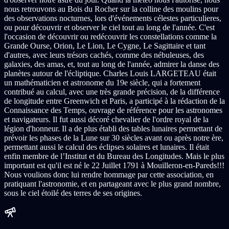
nous retrouvons au Bois du Rocher sur la colline des moulins pour
des observations nocturnes, lors d'événements célestes particulieres,
ou pour découvrir et observer le ciel tout au long de l'année. C'est
l'occasion de découvrir ou redécouvrir les constellations comme la
Grande Ourse, Orion, Le Lion, Le Cygne, Le Sagittaire et tant
d'autres, avec leurs trésors cachés, comme des nébuleuses, des
galaxies, des amas, et, tout au long de l'année, admirer la danse des
planètes autour de l'écliptique. Charles Louis LARGETEAU était
un mathématicien et astronome du 19e siècle, qui a fortement
contribué au calcul, avec une très grande précision, de la différence
de longitude entre Greenwich et Paris, a participé à la rédaction de la
Connaissance des Temps, ouvrage de référence pour les astronomes
et navigateurs. Il fut aussi décoré chevalier de l'ordre royal de la
légion d'honneur. Il a de plus établi des tables lunaires permettant de
prévoir les phases de la Lune sur 30 siècles avant ou après notre ère,
permettant aussi le calcul des éclipses solaires et lunaires. Il était
enfin membre de l’Institut et du Bureau des Longitudes. Mais le plus
important est qu'il est né le 22 Juillet 1791 à Mouilleron-en-Pareds!!!
Nous voulions donc lui rendre hommage par cette association, en
pratiquant l'astronomie, et en partageant avec le plus grand nombre,
sous le ciel étoilé des terres de ses origines.