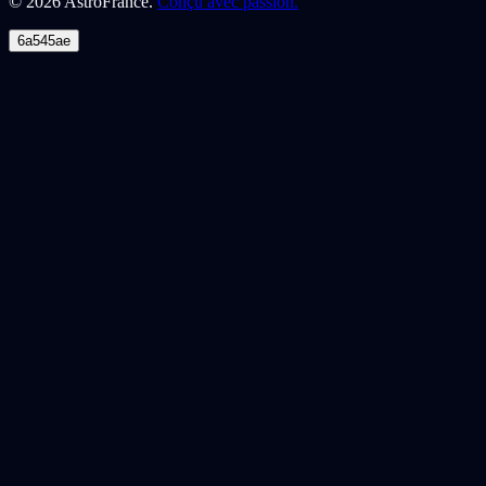
©
2026
AstroFrance.
Conçu avec passion.
6a545ae