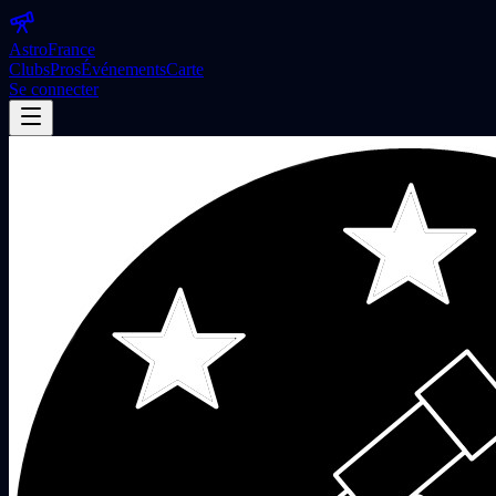
Astro
France
Clubs
Pros
Événements
Carte
Se connecter