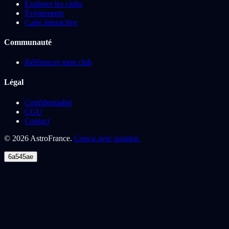
Explorer les clubs
Événements
Carte interactive
Communauté
Référencer mon club
Légal
Confidentialité
CGU
Contact
©
2026
AstroFrance.
Conçu avec passion.
6a545ae