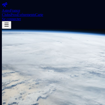
Astro
France
Clubs
Pros
Événements
Carte
Se connecter