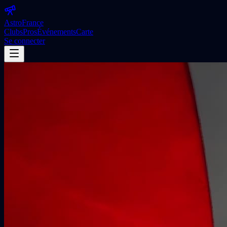
Astro
France
Clubs
Pros
Événements
Carte
Se connecter