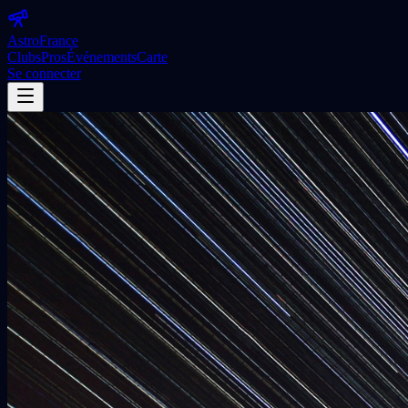
Astro
France
Clubs
Pros
Événements
Carte
Se connecter