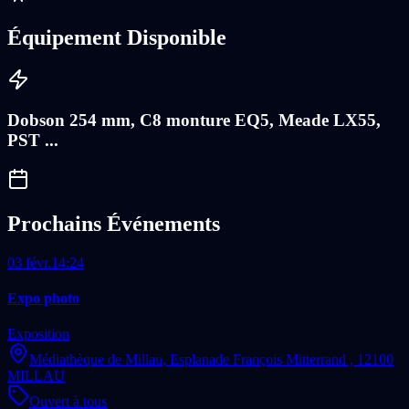
Équipement Disponible
Dobson 254 mm, C8 monture EQ5, Meade LX55,
PST ...
Prochains Événements
03 févr.
14:24
Expo photo
Exposition
Médiathèque de Millau, Esplanade François Mitterrand ,
12100
MILLAU
Ouvert à tous