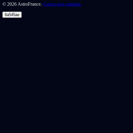
©
2026
AstroFrance.
Conçu avec passion.
6a545ae