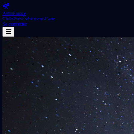
Astro
France
Clubs
Pros
Événements
Carte
Se connecter