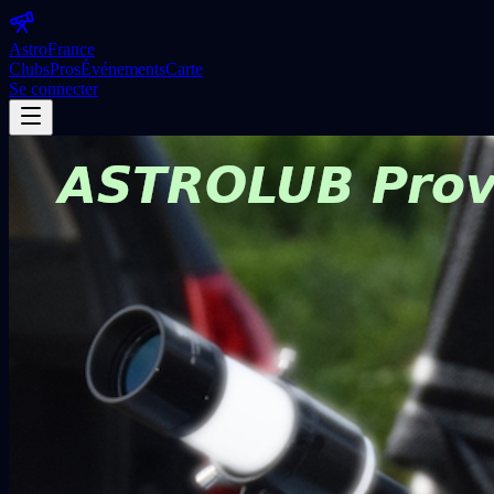
Astro
France
Clubs
Pros
Événements
Carte
Se connecter