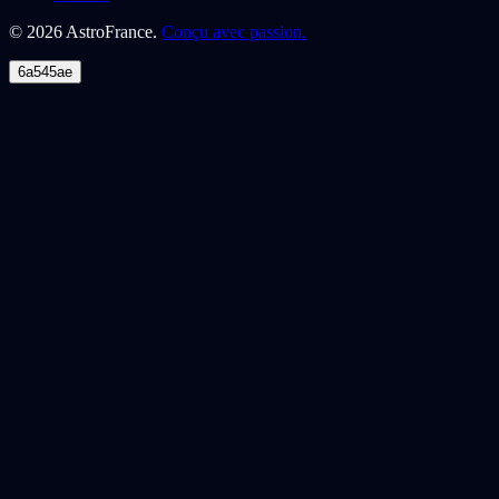
©
2026
AstroFrance.
Conçu avec passion.
6a545ae