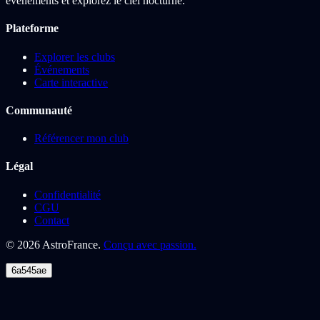
événements et explorez le ciel nocturne.
Plateforme
Explorer les clubs
Événements
Carte interactive
Communauté
Référencer mon club
Légal
Confidentialité
CGU
Contact
©
2026
AstroFrance.
Conçu avec passion.
6a545ae